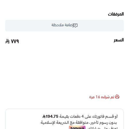
ورد طبيعي طويلة، تصميم خاص من ترندي روز يجمع بين الارتفاع والجمال
المرفقات
المذهل.
إضافة ملاحظة
هذا التنسيق المبتكر مصمم ليكون النقطة المحورية في أي مساحة. تتميز
السعر
٧٧٩
هذه الفازة ورد طبيعي طويلة بتشكيلة غنية من الزهور الطبيعية الهولندية،
التي يتم تنسيقها ببراعة لتعزيز الارتفاع العمودي.
إنها فازة ورد طبيعي طويلة مثالية لإهداء مميز أو لتزيين قاعات الاستقبال
والمداخل.
تم شراءه
16
مرة
اطلبها الآن من متجر ترندي روز للورود والهدايا بالرياض، وعبّر عن فخامتك!
ما يميز فازتنا الفاخرة: