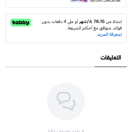
زهور طبيعية: نختار أجود أنواع الزهور الطبيعية لضمان جمالها وجودتها
أكسسوارات هولندية: تضيف لمسة من الرقي والأناقة على الباقة
تنسيق فني: يتم تنسيق كل باقة بعناية فائقة لتكون تحفة فنية
التعليقات
المقاس: 80×50
لا توجد تقييمات حاليا