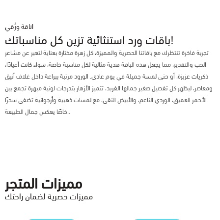
اناقة ورُقي
باقات ورد استنثائية تزين كل مناسباتك!
تجربة فاخرة تنتظرك مع باقاتنا الحصرية والمميزة، كل زهرة مختارة بعناية لتعبر عن مشاعر
الحب والتقدير، مما يجعل هذه الباقة هدية مثالية لكل مناسبة خاصة، سواء كانت أعيادًا،
ذكريات عزيزة، أو حتى لمسة جميلة في يوم عادي. الورود مرتبة ببراعة داخل غلاف أنيق
ومعاصر، ليظهر كل تفصيل صغير جمالها الفريد، تتميز الأزهار بتدرجات لونية مبهرة تجمع بين
الأحمر العميق، الوردي الناعم، والأبيض النقي، مع لمسات ذهبية وأرجوانية تضفي سحرًا
خاصًا يعكس جمال الطبيعة..
مميزات المتجر
مميزات حصرية لضمان راحتك