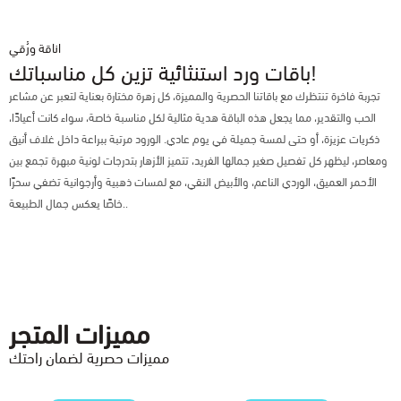
اناقة ورُقي
باقات ورد استنثائية تزين كل مناسباتك!
تجربة فاخرة تنتظرك مع باقاتنا الحصرية والمميزة، كل زهرة مختارة بعناية لتعبر عن مشاعر
الحب والتقدير، مما يجعل هذه الباقة هدية مثالية لكل مناسبة خاصة، سواء كانت أعيادًا،
ذكريات عزيزة، أو حتى لمسة جميلة في يوم عادي. الورود مرتبة ببراعة داخل غلاف أنيق
ومعاصر، ليظهر كل تفصيل صغير جمالها الفريد، تتميز الأزهار بتدرجات لونية مبهرة تجمع بين
الأحمر العميق، الوردي الناعم، والأبيض النقي، مع لمسات ذهبية وأرجوانية تضفي سحرًا
خاصًا يعكس جمال الطبيعة..
مميزات المتجر
مميزات حصرية لضمان راحتك