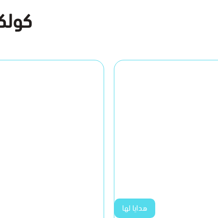
كولكش
هدايا لها