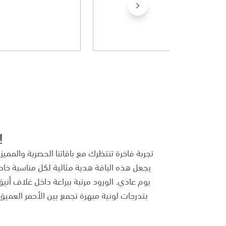
موبايلي باي
عطور عساف
باقات ورد استنثائية تزين كل 
تجربة فاخرة تنتظرك مع باقاتنا الحصرية والمميز
يجعل هذه الباقة هدية مثالية لكل مناسبة خاصة
يوم عادي. الورود مرتبة ببراعة داخل غلاف أنيق
بتدرجات لونية مبهرة تجمع بين الأحمر العميق