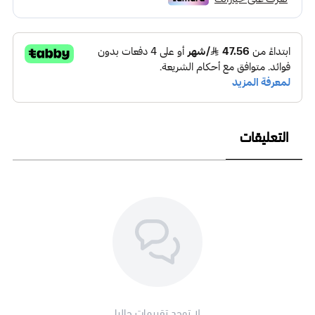
اقتناء فازة ورد صناعي أنيقة هو استثمار في الجمال، فهي تحتفظ برونقها
لسنوات دون الحاجة للعناية المستمرة، مما يجعلها هدية مثالية
للمناسبات المختلفة أو لتجديد زوايا منزلك في الرياض.
اطلبها الآن من متجر ترندي روز، واجعل الأناقة رفيقة مكانك!
التعليقات
لا توجد تقييمات حاليا