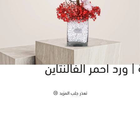
رد احمر الفالنتاين
تعذر جلب المزيد 😢