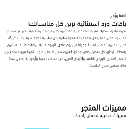
اناقة ورُقي
باقات ورد استنثائية تزين كل مناسباتك!
تجربة فاخرة تنتظرك مع باقاتنا الحصرية والمميزة، كل زهرة مختارة بعناية لتعبر عن مشاعر
الحب والتقدير، مما يجعل هذه الباقة هدية مثالية لكل مناسبة خاصة، سواء كانت أعيادًا،
ذكريات عزيزة، أو حتى لمسة جميلة في يوم عادي. الورود مرتبة ببراعة داخل غلاف أنيق
ومعاصر، ليظهر كل تفصيل صغير جمالها الفريد، تتميز الأزهار بتدرجات لونية مبهرة تجمع بين
الأحمر العميق، الوردي الناعم، والأبيض النقي، مع لمسات ذهبية وأرجوانية تضفي سحرًا
خاصًا يعكس جمال الطبيعة..
مميزات المتجر
مميزات حصرية لضمان راحتك